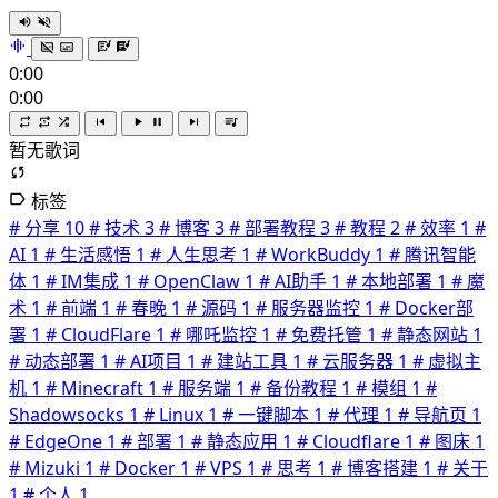
0:00
0:00
暂无歌词
标签
# 分享
10
# 技术
3
# 博客
3
# 部署教程
3
# 教程
2
# 效率
1
#
AI
1
# 生活感悟
1
# 人生思考
1
# WorkBuddy
1
# 腾讯智能
体
1
# IM集成
1
# OpenClaw
1
# AI助手
1
# 本地部署
1
# 魔
术
1
# 前端
1
# 春晚
1
# 源码
1
# 服务器监控
1
# Docker部
署
1
# CloudFlare
1
# 哪吒监控
1
# 免费托管
1
# 静态网站
1
# 动态部署
1
# AI项目
1
# 建站工具
1
# 云服务器
1
# 虚拟主
机
1
# Minecraft
1
# 服务端
1
# 备份教程
1
# 模组
1
#
Shadowsocks
1
# Linux
1
# 一键脚本
1
# 代理
1
# 导航页
1
# EdgeOne
1
# 部署
1
# 静态应用
1
# Cloudflare
1
# 图床
1
# Mizuki
1
# Docker
1
# VPS
1
# 思考
1
# 博客搭建
1
# 关于
1
# 个人
1