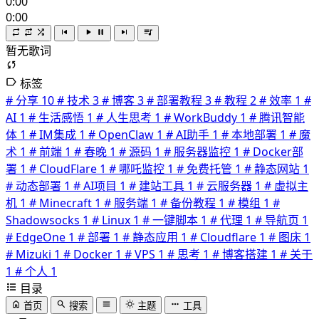
0:00
0:00
暂无歌词
标签
# 分享
10
# 技术
3
# 博客
3
# 部署教程
3
# 教程
2
# 效率
1
#
AI
1
# 生活感悟
1
# 人生思考
1
# WorkBuddy
1
# 腾讯智能
体
1
# IM集成
1
# OpenClaw
1
# AI助手
1
# 本地部署
1
# 魔
术
1
# 前端
1
# 春晚
1
# 源码
1
# 服务器监控
1
# Docker部
署
1
# CloudFlare
1
# 哪吒监控
1
# 免费托管
1
# 静态网站
1
# 动态部署
1
# AI项目
1
# 建站工具
1
# 云服务器
1
# 虚拟主
机
1
# Minecraft
1
# 服务端
1
# 备份教程
1
# 模组
1
#
Shadowsocks
1
# Linux
1
# 一键脚本
1
# 代理
1
# 导航页
1
# EdgeOne
1
# 部署
1
# 静态应用
1
# Cloudflare
1
# 图床
1
# Mizuki
1
# Docker
1
# VPS
1
# 思考
1
# 博客搭建
1
# 关于
1
# 个人
1
目录
首页
搜索
主题
工具