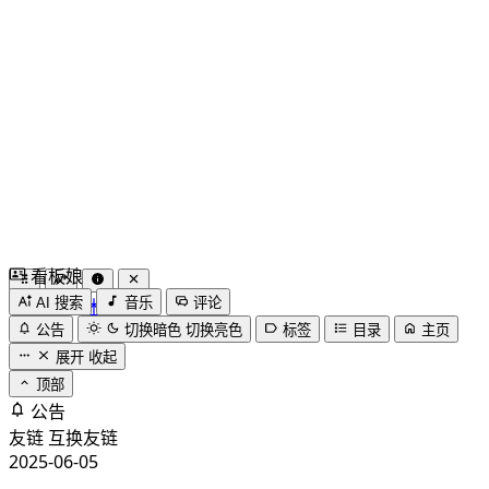
看板娘
by
木果阿木果
AI 搜索
音乐
评论
公告
切换暗色
切换亮色
标签
目录
主页
展开
收起
顶部
公告
友链
互换友链
2025-06-05