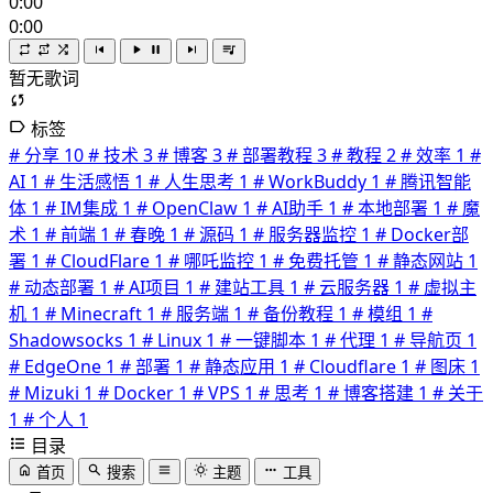
0:00
0:00
暂无歌词
标签
# 分享
10
# 技术
3
# 博客
3
# 部署教程
3
# 教程
2
# 效率
1
#
AI
1
# 生活感悟
1
# 人生思考
1
# WorkBuddy
1
# 腾讯智能
体
1
# IM集成
1
# OpenClaw
1
# AI助手
1
# 本地部署
1
# 魔
术
1
# 前端
1
# 春晚
1
# 源码
1
# 服务器监控
1
# Docker部
署
1
# CloudFlare
1
# 哪吒监控
1
# 免费托管
1
# 静态网站
1
# 动态部署
1
# AI项目
1
# 建站工具
1
# 云服务器
1
# 虚拟主
机
1
# Minecraft
1
# 服务端
1
# 备份教程
1
# 模组
1
#
Shadowsocks
1
# Linux
1
# 一键脚本
1
# 代理
1
# 导航页
1
# EdgeOne
1
# 部署
1
# 静态应用
1
# Cloudflare
1
# 图床
1
# Mizuki
1
# Docker
1
# VPS
1
# 思考
1
# 博客搭建
1
# 关于
1
# 个人
1
目录
首页
搜索
主题
工具