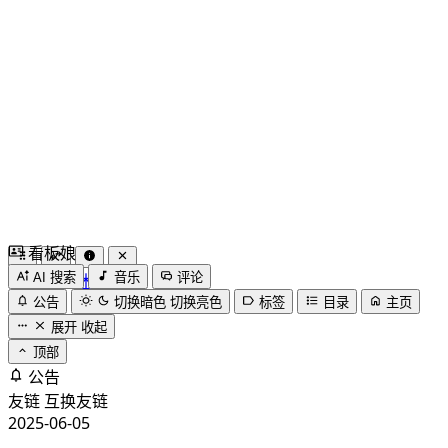
看板娘
by
木果阿木果
AI 搜索
音乐
评论
公告
切换暗色
切换亮色
标签
目录
主页
展开
收起
顶部
公告
友链
互换友链
2025-06-05