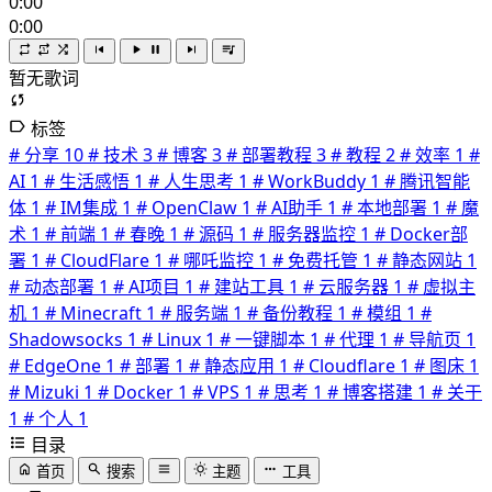
0:00
0:00
暂无歌词
标签
# 分享
10
# 技术
3
# 博客
3
# 部署教程
3
# 教程
2
# 效率
1
#
AI
1
# 生活感悟
1
# 人生思考
1
# WorkBuddy
1
# 腾讯智能
体
1
# IM集成
1
# OpenClaw
1
# AI助手
1
# 本地部署
1
# 魔
术
1
# 前端
1
# 春晚
1
# 源码
1
# 服务器监控
1
# Docker部
署
1
# CloudFlare
1
# 哪吒监控
1
# 免费托管
1
# 静态网站
1
# 动态部署
1
# AI项目
1
# 建站工具
1
# 云服务器
1
# 虚拟主
机
1
# Minecraft
1
# 服务端
1
# 备份教程
1
# 模组
1
#
Shadowsocks
1
# Linux
1
# 一键脚本
1
# 代理
1
# 导航页
1
# EdgeOne
1
# 部署
1
# 静态应用
1
# Cloudflare
1
# 图床
1
# Mizuki
1
# Docker
1
# VPS
1
# 思考
1
# 博客搭建
1
# 关于
1
# 个人
1
目录
首页
搜索
主题
工具