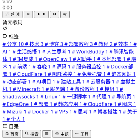
0:00
0:00
暂无歌词
标签
# 分享
10
# 技术
3
# 博客
3
# 部署教程
3
# 教程
2
# 效率
1
#
AI
1
# 生活感悟
1
# 人生思考
1
# WorkBuddy
1
# 腾讯智能
体
1
# IM集成
1
# OpenClaw
1
# AI助手
1
# 本地部署
1
# 魔
术
1
# 前端
1
# 春晚
1
# 源码
1
# 服务器监控
1
# Docker部
署
1
# CloudFlare
1
# 哪吒监控
1
# 免费托管
1
# 静态网站
1
# 动态部署
1
# AI项目
1
# 建站工具
1
# 云服务器
1
# 虚拟主
机
1
# Minecraft
1
# 服务端
1
# 备份教程
1
# 模组
1
#
Shadowsocks
1
# Linux
1
# 一键脚本
1
# 代理
1
# 导航页
1
# EdgeOne
1
# 部署
1
# 静态应用
1
# Cloudflare
1
# 图床
1
# Mizuki
1
# Docker
1
# VPS
1
# 思考
1
# 博客搭建
1
# 关于
1
# 个人
1
目录
首页
搜索
主题
工具