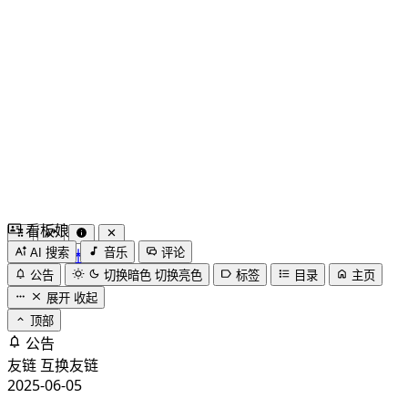
看板娘
by
木果阿木果
AI 搜索
音乐
评论
公告
切换暗色
切换亮色
标签
目录
主页
展开
收起
顶部
公告
友链
互换友链
2025-06-05