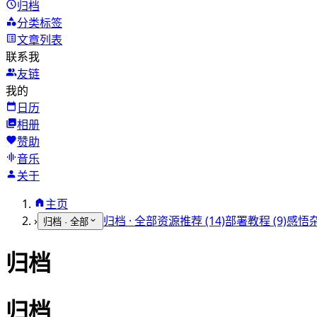
归档
分类标签
文章列表
联系我
友链
我的
日历
相册
赞助
音乐
关于
主页
›
归档 · 全部
资源推荐 (14)
部署教程 (9)
感悟杂
归档 · 全部
归档
归档