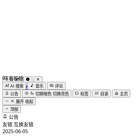
看板娘
by
木果阿木果
AI 搜索
音乐
评论
公告
切换暗色
切换亮色
标签
目录
主页
展开
收起
顶部
公告
友链
互换友链
2025-06-05