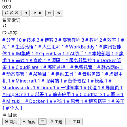
0:00
0:00
暂无歌词
标签
# 分享
10
# 技术
3
# 博客
3
# 部署教程
3
# 教程
2
# 效率
1
#
AI
1
# 生活感悟
1
# 人生思考
1
# WorkBuddy
1
# 腾讯智能
体
1
# IM集成
1
# OpenClaw
1
# AI助手
1
# 本地部署
1
# 魔
术
1
# 前端
1
# 春晚
1
# 源码
1
# 服务器监控
1
# Docker部
署
1
# CloudFlare
1
# 哪吒监控
1
# 免费托管
1
# 静态网站
1
# 动态部署
1
# AI项目
1
# 建站工具
1
# 云服务器
1
# 虚拟主
机
1
# Minecraft
1
# 服务端
1
# 备份教程
1
# 模组
1
#
Shadowsocks
1
# Linux
1
# 一键脚本
1
# 代理
1
# 导航页
1
# EdgeOne
1
# 部署
1
# 静态应用
1
# Cloudflare
1
# 图床
1
# Mizuki
1
# Docker
1
# VPS
1
# 思考
1
# 博客搭建
1
# 关于
1
# 个人
1
目录
首页
搜索
主题
工具