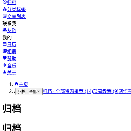
归档
分类标签
文章列表
联系我
友链
我的
日历
相册
赞助
音乐
关于
主页
›
归档 · 全部
资源推荐 (14)
部署教程 (9)
感悟杂
归档 · 全部
归档
归档