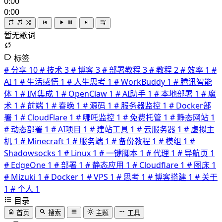
0:00
0:00
暂无歌词
标签
# 分享
10
# 技术
3
# 博客
3
# 部署教程
3
# 教程
2
# 效率
1
#
AI
1
# 生活感悟
1
# 人生思考
1
# WorkBuddy
1
# 腾讯智能
体
1
# IM集成
1
# OpenClaw
1
# AI助手
1
# 本地部署
1
# 魔
术
1
# 前端
1
# 春晚
1
# 源码
1
# 服务器监控
1
# Docker部
署
1
# CloudFlare
1
# 哪吒监控
1
# 免费托管
1
# 静态网站
1
# 动态部署
1
# AI项目
1
# 建站工具
1
# 云服务器
1
# 虚拟主
机
1
# Minecraft
1
# 服务端
1
# 备份教程
1
# 模组
1
#
Shadowsocks
1
# Linux
1
# 一键脚本
1
# 代理
1
# 导航页
1
# EdgeOne
1
# 部署
1
# 静态应用
1
# Cloudflare
1
# 图床
1
# Mizuki
1
# Docker
1
# VPS
1
# 思考
1
# 博客搭建
1
# 关于
1
# 个人
1
目录
首页
搜索
主题
工具