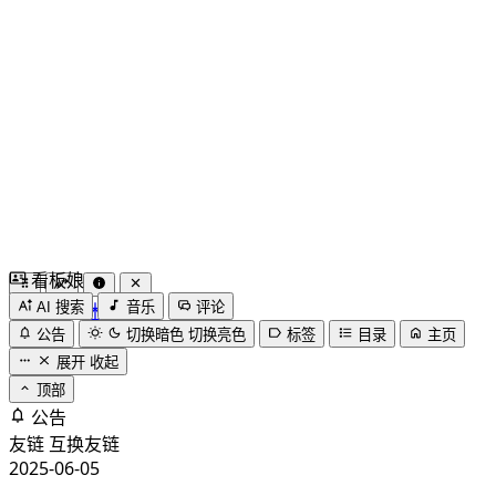
看板娘
by
木果阿木果
AI 搜索
音乐
评论
公告
切换暗色
切换亮色
标签
目录
主页
展开
收起
顶部
公告
友链
互换友链
2025-06-05