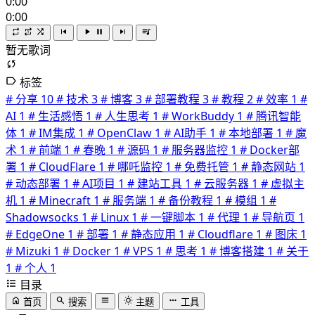
0:00
0:00
暂无歌词
标签
# 分享
10
# 技术
3
# 博客
3
# 部署教程
3
# 教程
2
# 效率
1
#
AI
1
# 生活感悟
1
# 人生思考
1
# WorkBuddy
1
# 腾讯智能
体
1
# IM集成
1
# OpenClaw
1
# AI助手
1
# 本地部署
1
# 魔
术
1
# 前端
1
# 春晚
1
# 源码
1
# 服务器监控
1
# Docker部
署
1
# CloudFlare
1
# 哪吒监控
1
# 免费托管
1
# 静态网站
1
# 动态部署
1
# AI项目
1
# 建站工具
1
# 云服务器
1
# 虚拟主
机
1
# Minecraft
1
# 服务端
1
# 备份教程
1
# 模组
1
#
Shadowsocks
1
# Linux
1
# 一键脚本
1
# 代理
1
# 导航页
1
# EdgeOne
1
# 部署
1
# 静态应用
1
# Cloudflare
1
# 图床
1
# Mizuki
1
# Docker
1
# VPS
1
# 思考
1
# 博客搭建
1
# 关于
1
# 个人
1
目录
首页
搜索
主题
工具