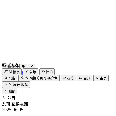
看板娘
by
木果阿木果
AI 搜索
音乐
评论
公告
切换暗色
切换亮色
标签
目录
主页
展开
收起
顶部
公告
友链
互换友链
2025-06-05