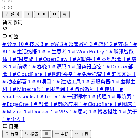
0:00
0:00
暂无歌词
标签
# 分享
10
# 技术
3
# 博客
3
# 部署教程
3
# 教程
2
# 效率
1
#
AI
1
# 生活感悟
1
# 人生思考
1
# WorkBuddy
1
# 腾讯智能
体
1
# IM集成
1
# OpenClaw
1
# AI助手
1
# 本地部署
1
# 魔
术
1
# 前端
1
# 春晚
1
# 源码
1
# 服务器监控
1
# Docker部
署
1
# CloudFlare
1
# 哪吒监控
1
# 免费托管
1
# 静态网站
1
# 动态部署
1
# AI项目
1
# 建站工具
1
# 云服务器
1
# 虚拟主
机
1
# Minecraft
1
# 服务端
1
# 备份教程
1
# 模组
1
#
Shadowsocks
1
# Linux
1
# 一键脚本
1
# 代理
1
# 导航页
1
# EdgeOne
1
# 部署
1
# 静态应用
1
# Cloudflare
1
# 图床
1
# Mizuki
1
# Docker
1
# VPS
1
# 思考
1
# 博客搭建
1
# 关于
1
# 个人
1
目录
首页
搜索
主题
工具