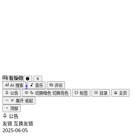
看板娘
by
木果阿木果
AI 搜索
音乐
评论
公告
切换暗色
切换亮色
标签
目录
主页
展开
收起
顶部
公告
友链
互换友链
2025-06-05