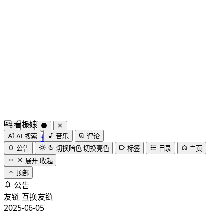
看板娘
by
木果阿木果
AI 搜索
音乐
评论
公告
切换暗色
切换亮色
标签
目录
主页
展开
收起
顶部
公告
友链
互换友链
2025-06-05