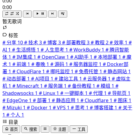
0:00
0:00
暂无歌词
标签
# 分享
10
# 技术
3
# 博客
3
# 部署教程
3
# 教程
2
# 效率
1
#
AI
1
# 生活感悟
1
# 人生思考
1
# WorkBuddy
1
# 腾讯智能
体
1
# IM集成
1
# OpenClaw
1
# AI助手
1
# 本地部署
1
# 魔
术
1
# 前端
1
# 春晚
1
# 源码
1
# 服务器监控
1
# Docker部
署
1
# CloudFlare
1
# 哪吒监控
1
# 免费托管
1
# 静态网站
1
# 动态部署
1
# AI项目
1
# 建站工具
1
# 云服务器
1
# 虚拟主
机
1
# Minecraft
1
# 服务端
1
# 备份教程
1
# 模组
1
#
Shadowsocks
1
# Linux
1
# 一键脚本
1
# 代理
1
# 导航页
1
# EdgeOne
1
# 部署
1
# 静态应用
1
# Cloudflare
1
# 图床
1
# Mizuki
1
# Docker
1
# VPS
1
# 思考
1
# 博客搭建
1
# 关于
1
# 个人
1
目录
首页
搜索
主题
工具