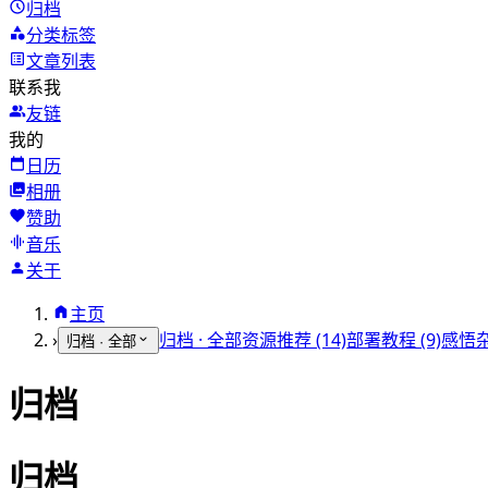
归档
分类标签
文章列表
联系我
友链
我的
日历
相册
赞助
音乐
关于
主页
›
归档 · 全部
资源推荐 (14)
部署教程 (9)
感悟杂
归档 · 全部
归档
归档