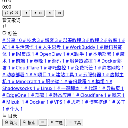
0:00
0:00
暂无歌词
标签
# 分享
10
# 技术
3
# 博客
3
# 部署教程
3
# 教程
2
# 效率
1
#
AI
1
# 生活感悟
1
# 人生思考
1
# WorkBuddy
1
# 腾讯智能
体
1
# IM集成
1
# OpenClaw
1
# AI助手
1
# 本地部署
1
# 魔
术
1
# 前端
1
# 春晚
1
# 源码
1
# 服务器监控
1
# Docker部
署
1
# CloudFlare
1
# 哪吒监控
1
# 免费托管
1
# 静态网站
1
# 动态部署
1
# AI项目
1
# 建站工具
1
# 云服务器
1
# 虚拟主
机
1
# Minecraft
1
# 服务端
1
# 备份教程
1
# 模组
1
#
Shadowsocks
1
# Linux
1
# 一键脚本
1
# 代理
1
# 导航页
1
# EdgeOne
1
# 部署
1
# 静态应用
1
# Cloudflare
1
# 图床
1
# Mizuki
1
# Docker
1
# VPS
1
# 思考
1
# 博客搭建
1
# 关于
1
# 个人
1
目录
首页
搜索
主题
工具