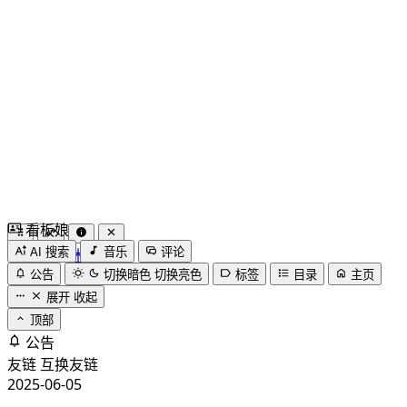
看板娘
by
木果阿木果
AI 搜索
音乐
评论
公告
切换暗色
切换亮色
标签
目录
主页
展开
收起
顶部
公告
友链
互换友链
2025-06-05