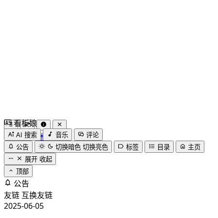
看板娘
by
木果阿木果
AI 搜索
音乐
评论
公告
切换暗色
切换亮色
标签
目录
主页
展开
收起
顶部
公告
友链
互换友链
2025-06-05