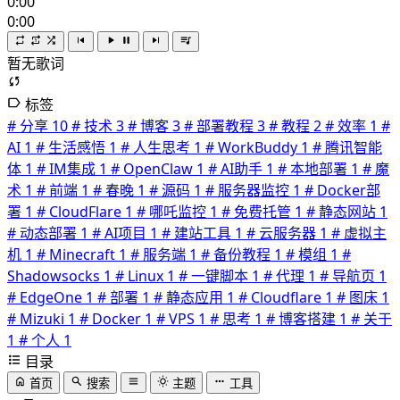
0:00
0:00
暂无歌词
标签
# 分享
10
# 技术
3
# 博客
3
# 部署教程
3
# 教程
2
# 效率
1
#
AI
1
# 生活感悟
1
# 人生思考
1
# WorkBuddy
1
# 腾讯智能
体
1
# IM集成
1
# OpenClaw
1
# AI助手
1
# 本地部署
1
# 魔
术
1
# 前端
1
# 春晚
1
# 源码
1
# 服务器监控
1
# Docker部
署
1
# CloudFlare
1
# 哪吒监控
1
# 免费托管
1
# 静态网站
1
# 动态部署
1
# AI项目
1
# 建站工具
1
# 云服务器
1
# 虚拟主
机
1
# Minecraft
1
# 服务端
1
# 备份教程
1
# 模组
1
#
Shadowsocks
1
# Linux
1
# 一键脚本
1
# 代理
1
# 导航页
1
# EdgeOne
1
# 部署
1
# 静态应用
1
# Cloudflare
1
# 图床
1
# Mizuki
1
# Docker
1
# VPS
1
# 思考
1
# 博客搭建
1
# 关于
1
# 个人
1
目录
首页
搜索
主题
工具