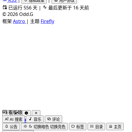
隐私政策
用户协议
已运行 556 天
|
最后更新于 16 天前
©
2026
Odd.G
框架
Astro
|
主题
Firefly
看板娘
by
木果阿木果
AI 搜索
音乐
评论
公告
切换暗色
切换亮色
标签
目录
主页