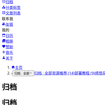
归档
分类标签
文章列表
联系我
友链
我的
日历
相册
赞助
音乐
关于
主页
›
归档 · 全部
资源推荐 (14)
部署教程 (9)
感悟杂
归档 · 全部
归档
归档